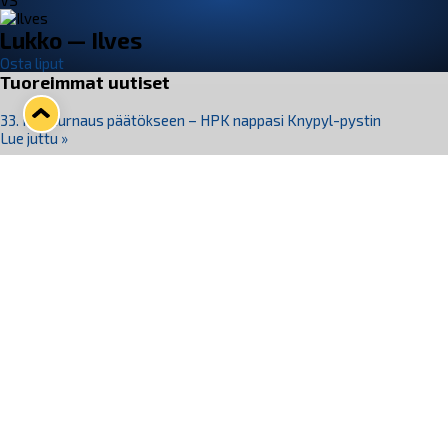
VS
Lukko — Ilves
Osta liput
Tuoreimmat uutiset
33. Pitsiturnaus päätökseen – HPK nappasi Knypyl-pystin
Lue juttu »
Otteluliput juhlakaudelle 26–27 nyt myynnissä!
Lue juttu »
Kiekko-Espoo voittaa historian ensimmäisen naisten
Pitsiturnauksen
Lue juttu »
Pitsiturnauksen päiväliput on loppuunmyyty – Pitsitunnelmaan
pääset myös Marina Vistan terassilla
Lue juttu »
Lukko ja pirkanmaalainen vaatevalmistaja Nousu yhteistyöhön
Lue juttu »
Seuraa Lukkoa somessa