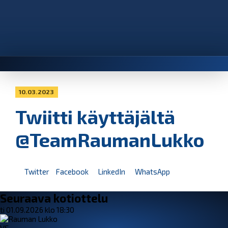
10.03.2023
Twiitti käyttäjältä
@TeamRaumanLukko
Twitter
Facebook
LinkedIn
WhatsApp
Seuraava kotiottelu
ti 01.09.2026 klo 18:30