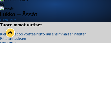
VS
Lukko — Ässät
Osta liput
Tuoreimmat uutiset
Kiekko-Espoo voittaa historian ensimmäisen naisten
Pitsiturnauksen
Lue juttu »
Pitsiturnauksen päiväliput on loppuunmyyty – Pitsitunnelmaan
pääset myös Marina Vistan terassilla
Lue juttu »
Lukko ja pirkanmaalainen vaatevalmistaja Nousu yhteistyöhön
Lue juttu »
Aapo Vanninen Nuorten Leijonien mukana
Lue juttu »
Rauman Lukko Oy on ostanut Marina Vista Oy:n liiketoiminnan
Raumalta
Lue juttu »