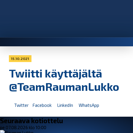
15.10.2021
Twiitti käyttäjältä
@TeamRaumanLukko
Twitter
Facebook
LinkedIn
WhatsApp
Seuraava kotiottelu
pe 07.08.2026 klo 10:00