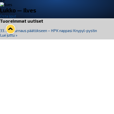
VS
Lukko — Ilves
Osta liput
Tuoreimmat uutiset
33. Pitsiturnaus päätökseen – HPK nappasi Knypyl-pystin
Lue juttu »
Otteluliput juhlakaudelle 26–27 nyt myynnissä!
Lue juttu »
Kiekko-Espoo voittaa historian ensimmäisen naisten
Pitsiturnauksen
Lue juttu »
Pitsiturnauksen päiväliput on loppuunmyyty – Pitsitunnelmaan
pääset myös Marina Vistan terassilla
Lue juttu »
Lukko ja pirkanmaalainen vaatevalmistaja Nousu yhteistyöhön
Lue juttu »
Seuraa Lukkoa somessa