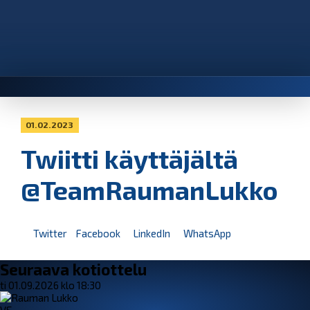
01.02.2023
Twiitti käyttäjältä
@TeamRaumanLukko
Twitter
Facebook
LinkedIn
WhatsApp
Seuraava kotiottelu
ti 01.09.2026 klo 18:30