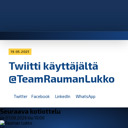
19.05.2021
Twiitti käyttäjältä
@TeamRaumanLukko
Twitter
Facebook
LinkedIn
WhatsApp
Seuraava kotiottelu
pe 07.08.2026 klo 10:00