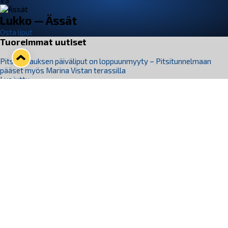
VS
Lukko — Ässät
Osta liput
Tuoreimmat uutiset
Pitsiturnauksen päiväliput on loppuunmyyty – Pitsitunnelmaan
pääset myös Marina Vistan terassilla
Lue juttu »
Lukko ja pirkanmaalainen vaatevalmistaja Nousu yhteistyöhön
Lue juttu »
Aapo Vanninen Nuorten Leijonien mukana
Lue juttu »
Rauman Lukko Oy on ostanut Marina Vista Oy:n liiketoiminnan
Raumalta
Lue juttu »
Varausviikonloppu oli kiireinen Jakub Florisille
Lue juttu »
Seuraa Lukkoa somessa