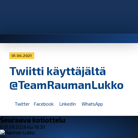
01.04.2021
Twiitti käyttäjältä
@TeamRaumanLukko
Twitter
Facebook
LinkedIn
WhatsApp
Seuraava kotiottelu
ti 01.09.2026 klo 18:30