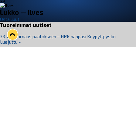
VS
Lukko — Ilves
Osta liput
Tuoreimmat uutiset
33. Pitsiturnaus päätökseen – HPK nappasi Knypyl-pystin
Lue juttu »
Otteluliput juhlakaudelle 26–27 nyt myynnissä!
Lue juttu »
Kiekko-Espoo voittaa historian ensimmäisen naisten
Pitsiturnauksen
Lue juttu »
Pitsiturnauksen päiväliput on loppuunmyyty – Pitsitunnelmaan
pääset myös Marina Vistan terassilla
Lue juttu »
Lukko ja pirkanmaalainen vaatevalmistaja Nousu yhteistyöhön
Lue juttu »
Seuraa Lukkoa somessa