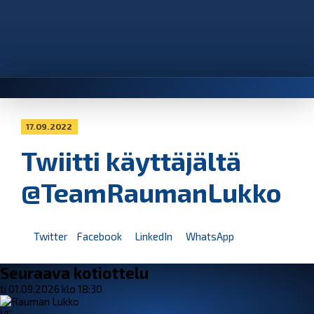
17.09.2022
Twiitti käyttäjältä
@TeamRaumanLukko
Twitter
Facebook
LinkedIn
WhatsApp
Seuraava kotiottelu
ti 01.09.2026 klo 18:30