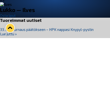
VS
Lukko — Ilves
Osta liput
Tuoreimmat uutiset
33. Pitsiturnaus päätökseen – HPK nappasi Knypyl-pystin
Lue juttu »
Otteluliput juhlakaudelle 26–27 nyt myynnissä!
Lue juttu »
Kiekko-Espoo voittaa historian ensimmäisen naisten
Pitsiturnauksen
Lue juttu »
Pitsiturnauksen päiväliput on loppuunmyyty – Pitsitunnelmaan
pääset myös Marina Vistan terassilla
Lue juttu »
Lukko ja pirkanmaalainen vaatevalmistaja Nousu yhteistyöhön
Lue juttu »
Seuraa Lukkoa somessa