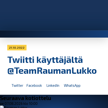
21.10.2022
Twiitti käyttäjältä
@TeamRaumanLukko
Twitter
Facebook
LinkedIn
WhatsApp
Seuraava kotiottelu
pe 07.08.2026 klo 10:00