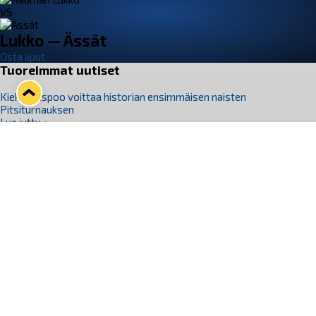
VS
Lukko — Ässät
Osta liput
Tuoreimmat uutiset
Kiekko-Espoo voittaa historian ensimmäisen naisten
Pitsiturnauksen
Lue juttu »
Pitsiturnauksen päiväliput on loppuunmyyty – Pitsitunnelmaan
pääset myös Marina Vistan terassilla
Lue juttu »
Lukko ja pirkanmaalainen vaatevalmistaja Nousu yhteistyöhön
Lue juttu »
Aapo Vanninen Nuorten Leijonien mukana
Lue juttu »
Rauman Lukko Oy on ostanut Marina Vista Oy:n liiketoiminnan
Raumalta
Lue juttu »