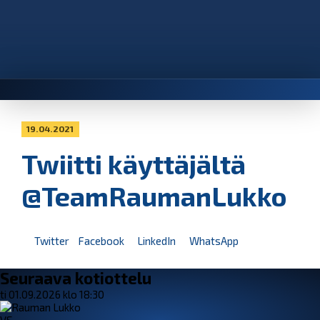
19.04.2021
Twiitti käyttäjältä
@TeamRaumanLukko
Twitter
Facebook
LinkedIn
WhatsApp
Seuraava kotiottelu
ti 01.09.2026 klo 18:30