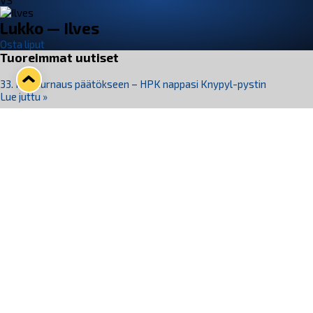
VS
Lukko — Ilves
Osta liput
Tuoreimmat uutiset
33. Pitsiturnaus päätökseen – HPK nappasi Knypyl-pystin
Lue juttu »
Otteluliput juhlakaudelle 26–27 nyt myynnissä!
Lue juttu »
Kiekko-Espoo voittaa historian ensimmäisen naisten
Pitsiturnauksen
Lue juttu »
Pitsiturnauksen päiväliput on loppuunmyyty – Pitsitunnelmaan
pääset myös Marina Vistan terassilla
Lue juttu »
Lukko ja pirkanmaalainen vaatevalmistaja Nousu yhteistyöhön
Lue juttu »
Seuraa Lukkoa somessa