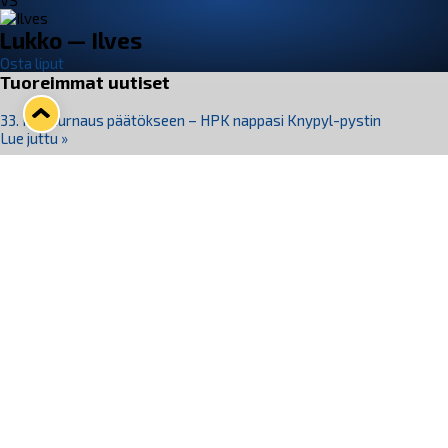
VS
Lukko — Ilves
Osta liput
Tuoreimmat uutiset
33. Pitsiturnaus päätökseen – HPK nappasi Knypyl-pystin
Lue juttu »
Otteluliput juhlakaudelle 26–27 nyt myynnissä!
Lue juttu »
Kiekko-Espoo voittaa historian ensimmäisen naisten
Pitsiturnauksen
Lue juttu »
Pitsiturnauksen päiväliput on loppuunmyyty – Pitsitunnelmaan
pääset myös Marina Vistan terassilla
Lue juttu »
Lukko ja pirkanmaalainen vaatevalmistaja Nousu yhteistyöhön
Lue juttu »
Seuraa Lukkoa somessa