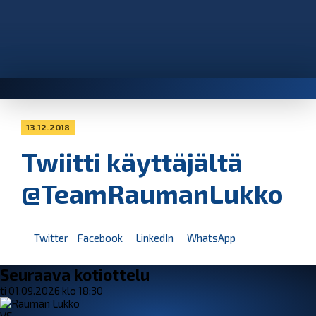
13.12.2018
Twiitti käyttäjältä
@TeamRaumanLukko
Twitter
Facebook
LinkedIn
WhatsApp
Seuraava kotiottelu
ti 01.09.2026 klo 18:30