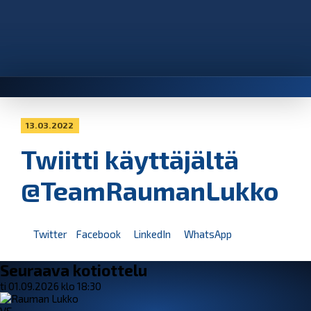
13.03.2022
Twiitti käyttäjältä
@TeamRaumanLukko
Twitter
Facebook
LinkedIn
WhatsApp
Seuraava kotiottelu
ti 01.09.2026 klo 18:30