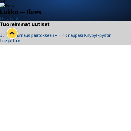
VS
Lukko — Ilves
Osta liput
Tuoreimmat uutiset
33. Pitsiturnaus päätökseen – HPK nappasi Knypyl-pystin
Lue juttu »
Otteluliput juhlakaudelle 26–27 nyt myynnissä!
Lue juttu »
Kiekko-Espoo voittaa historian ensimmäisen naisten
Pitsiturnauksen
Lue juttu »
Pitsiturnauksen päiväliput on loppuunmyyty – Pitsitunnelmaan
pääset myös Marina Vistan terassilla
Lue juttu »
Lukko ja pirkanmaalainen vaatevalmistaja Nousu yhteistyöhön
Lue juttu »
Seuraa Lukkoa somessa