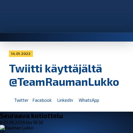
14.01.2022
Twiitti käyttäjältä
@TeamRaumanLukko
Twitter
Facebook
LinkedIn
WhatsApp
Seuraava kotiottelu
ti 01.09.2026 klo 18:30