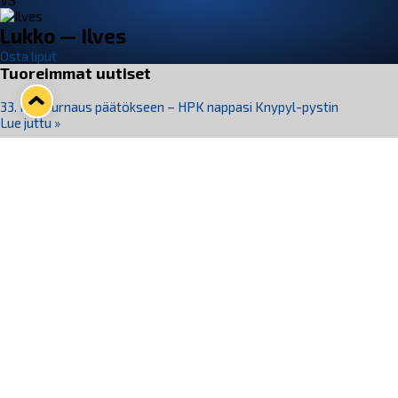
VS
Lukko — Ilves
Osta liput
Tuoreimmat uutiset
33. Pitsiturnaus päätökseen – HPK nappasi Knypyl-pystin
Lue juttu »
Otteluliput juhlakaudelle 26–27 nyt myynnissä!
Lue juttu »
Kiekko-Espoo voittaa historian ensimmäisen naisten
Pitsiturnauksen
Lue juttu »
Pitsiturnauksen päiväliput on loppuunmyyty – Pitsitunnelmaan
pääset myös Marina Vistan terassilla
Lue juttu »
Lukko ja pirkanmaalainen vaatevalmistaja Nousu yhteistyöhön
Lue juttu »
Seuraa Lukkoa somessa