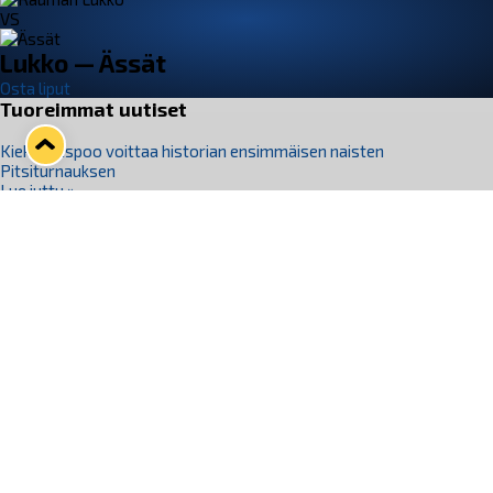
VS
Lukko — Ässät
Osta liput
Tuoreimmat uutiset
Kiekko-Espoo voittaa historian ensimmäisen naisten
Pitsiturnauksen
Lue juttu »
Pitsiturnauksen päiväliput on loppuunmyyty – Pitsitunnelmaan
pääset myös Marina Vistan terassilla
Lue juttu »
Lukko ja pirkanmaalainen vaatevalmistaja Nousu yhteistyöhön
Lue juttu »
Aapo Vanninen Nuorten Leijonien mukana
Lue juttu »
Rauman Lukko Oy on ostanut Marina Vista Oy:n liiketoiminnan
Raumalta
Lue juttu »