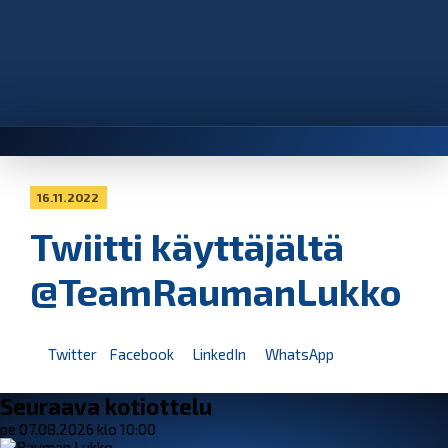
16.11.2022
Twiitti käyttäjältä
@TeamRaumanLukko
Twitter
Facebook
LinkedIn
WhatsApp
Seuraava kotiottelu
pe 07.08.2026 klo 10:00