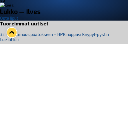
VS
Lukko — Ilves
Osta liput
Tuoreimmat uutiset
33. Pitsiturnaus päätökseen – HPK nappasi Knypyl-pystin
Lue juttu »
Otteluliput juhlakaudelle 26–27 nyt myynnissä!
Lue juttu »
Kiekko-Espoo voittaa historian ensimmäisen naisten
Pitsiturnauksen
Lue juttu »
Pitsiturnauksen päiväliput on loppuunmyyty – Pitsitunnelmaan
pääset myös Marina Vistan terassilla
Lue juttu »
Lukko ja pirkanmaalainen vaatevalmistaja Nousu yhteistyöhön
Lue juttu »
Seuraa Lukkoa somessa