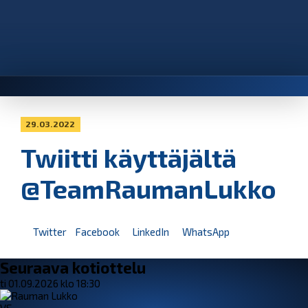
29.03.2022
Twiitti käyttäjältä
@TeamRaumanLukko
Twitter
Facebook
LinkedIn
WhatsApp
Seuraava kotiottelu
ti 01.09.2026 klo 18:30