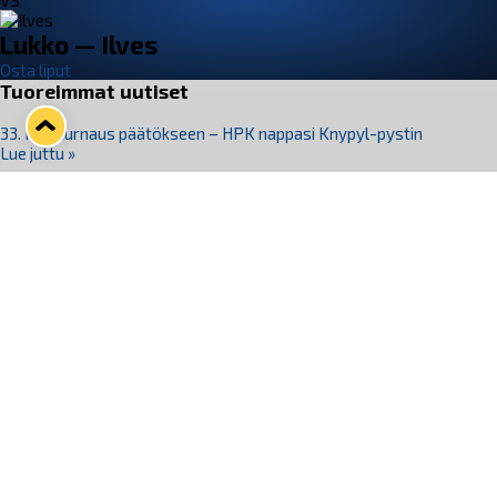
VS
Lukko — Ilves
Osta liput
Tuoreimmat uutiset
33. Pitsiturnaus päätökseen – HPK nappasi Knypyl-pystin
Lue juttu »
Otteluliput juhlakaudelle 26–27 nyt myynnissä!
Lue juttu »
Kiekko-Espoo voittaa historian ensimmäisen naisten
Pitsiturnauksen
Lue juttu »
Pitsiturnauksen päiväliput on loppuunmyyty – Pitsitunnelmaan
pääset myös Marina Vistan terassilla
Lue juttu »
Lukko ja pirkanmaalainen vaatevalmistaja Nousu yhteistyöhön
Lue juttu »
Seuraa Lukkoa somessa