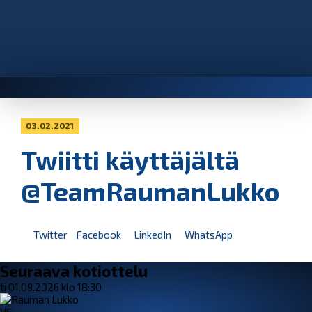
03.02.2021
Twiitti käyttäjältä
@TeamRaumanLukko
Twitter
Facebook
LinkedIn
WhatsApp
Seuraava kotiottelu
ti 01.09.2026 klo 18:30