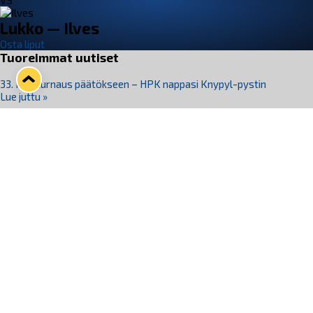
VS
Lukko — Ilves
Osta liput
Tuoreimmat uutiset
33. Pitsiturnaus päätökseen – HPK nappasi Knypyl-pystin
Lue juttu »
Otteluliput juhlakaudelle 26–27 nyt myynnissä!
Lue juttu »
Kiekko-Espoo voittaa historian ensimmäisen naisten
Pitsiturnauksen
Lue juttu »
Pitsiturnauksen päiväliput on loppuunmyyty – Pitsitunnelmaan
pääset myös Marina Vistan terassilla
Lue juttu »
Lukko ja pirkanmaalainen vaatevalmistaja Nousu yhteistyöhön
Lue juttu »
Seuraa Lukkoa somessa