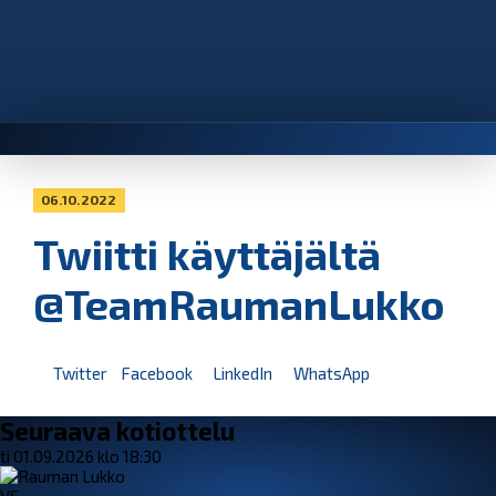
06.10.2022
Twiitti käyttäjältä
@TeamRaumanLukko
Twitter
Facebook
LinkedIn
WhatsApp
Seuraava kotiottelu
ti 01.09.2026 klo 18:30