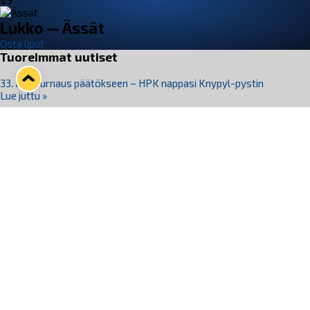
VS
Lukko — Ässät
Osta liput
Tuoreimmat uutiset
33. Pitsiturnaus päätökseen – HPK nappasi Knypyl-pystin
Lue juttu »
Otteluliput juhlakaudelle 26–27 nyt myynnissä!
Lue juttu »
Kiekko-Espoo voittaa historian ensimmäisen naisten
Pitsiturnauksen
Lue juttu »
Pitsiturnauksen päiväliput on loppuunmyyty – Pitsitunnelmaan
pääset myös Marina Vistan terassilla
Lue juttu »
Lukko ja pirkanmaalainen vaatevalmistaja Nousu yhteistyöhön
Lue juttu »
Seuraa Lukkoa somessa