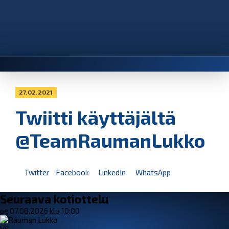
27.02.2021
Twiitti käyttäjältä
@TeamRaumanLukko
Twitter
Facebook
LinkedIn
WhatsApp
Seuraava kotiottelu
pe 07.08.2026 klo 10:00