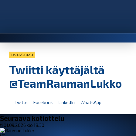
05.02.2020
Twiitti käyttäjältä
@TeamRaumanLukko
Twitter
Facebook
LinkedIn
WhatsApp
Seuraava kotiottelu
ti 01.09.2026 klo 18:30