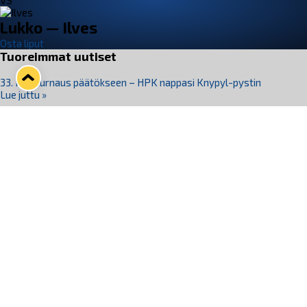
VS
Lukko — Ilves
Osta liput
Tuoreimmat uutiset
33. Pitsiturnaus päätökseen – HPK nappasi Knypyl-pystin
Lue juttu »
Otteluliput juhlakaudelle 26–27 nyt myynnissä!
Lue juttu »
Kiekko-Espoo voittaa historian ensimmäisen naisten
Pitsiturnauksen
Lue juttu »
Pitsiturnauksen päiväliput on loppuunmyyty – Pitsitunnelmaan
pääset myös Marina Vistan terassilla
Lue juttu »
Lukko ja pirkanmaalainen vaatevalmistaja Nousu yhteistyöhön
Lue juttu »
Seuraa Lukkoa somessa