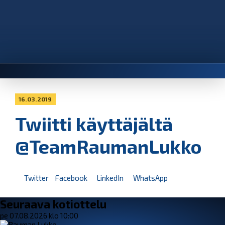
16.03.2019
Twiitti käyttäjältä
@TeamRaumanLukko
Twitter
Facebook
LinkedIn
WhatsApp
Seuraava kotiottelu
pe 07.08.2026 klo 10:00