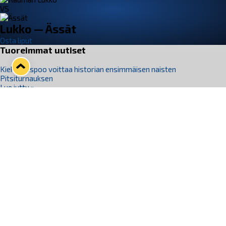
VS
Lukko — Ässät
Osta liput
Tuoreimmat uutiset
Kiekko-Espoo voittaa historian ensimmäisen naisten
Pitsiturnauksen
Lue juttu »
Pitsiturnauksen päiväliput on loppuunmyyty – Pitsitunnelmaan
pääset myös Marina Vistan terassilla
Lue juttu »
Lukko ja pirkanmaalainen vaatevalmistaja Nousu yhteistyöhön
Lue juttu »
Aapo Vanninen Nuorten Leijonien mukana
Lue juttu »
Rauman Lukko Oy on ostanut Marina Vista Oy:n liiketoiminnan
Raumalta
Lue juttu »