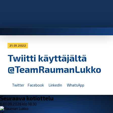
21.01.2022
Twiitti käyttäjältä
@TeamRaumanLukko
Twitter
Facebook
LinkedIn
WhatsApp
Seuraava kotiottelu
ti 01.09.2026 klo 18:30