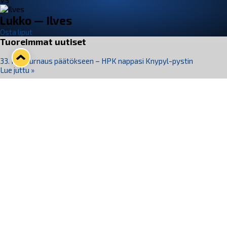
VS
Lukko — Ilves
Osta liput
Tuoreimmat uutiset
33. Pitsiturnaus päätökseen – HPK nappasi Knypyl-pystin
Lue juttu »
Otteluliput juhlakaudelle 26–27 nyt myynnissä!
Lue juttu »
Kiekko-Espoo voittaa historian ensimmäisen naisten
Pitsiturnauksen
Lue juttu »
Pitsiturnauksen päiväliput on loppuunmyyty – Pitsitunnelmaan
pääset myös Marina Vistan terassilla
Lue juttu »
Lukko ja pirkanmaalainen vaatevalmistaja Nousu yhteistyöhön
Lue juttu »
Seuraa Lukkoa somessa