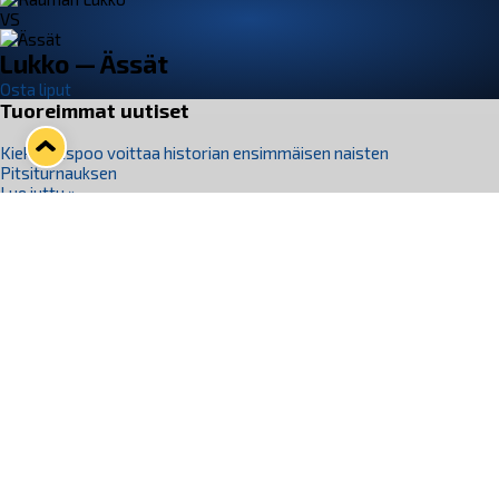
VS
Lukko — Ässät
Osta liput
Tuoreimmat uutiset
Kiekko-Espoo voittaa historian ensimmäisen naisten
Pitsiturnauksen
Lue juttu »
Pitsiturnauksen päiväliput on loppuunmyyty – Pitsitunnelmaan
pääset myös Marina Vistan terassilla
Lue juttu »
Lukko ja pirkanmaalainen vaatevalmistaja Nousu yhteistyöhön
Lue juttu »
Aapo Vanninen Nuorten Leijonien mukana
Lue juttu »
Rauman Lukko Oy on ostanut Marina Vista Oy:n liiketoiminnan
Raumalta
Lue juttu »