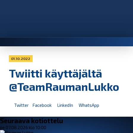
01.10.2022
Twiitti käyttäjältä
@TeamRaumanLukko
Twitter
Facebook
LinkedIn
WhatsApp
Seuraava kotiottelu
pe 07.08.2026 klo 10:00