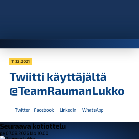
11.12.2021
Twiitti käyttäjältä
@TeamRaumanLukko
Twitter
Facebook
LinkedIn
WhatsApp
Seuraava kotiottelu
pe 07.08.2026 klo 10:00