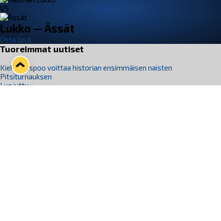
VS
Lukko — Ässät
Osta liput
Tuoreimmat uutiset
Kiekko-Espoo voittaa historian ensimmäisen naisten
Pitsiturnauksen
Lue juttu »
Pitsiturnauksen päiväliput on loppuunmyyty – Pitsitunnelmaan
pääset myös Marina Vistan terassilla
Lue juttu »
Lukko ja pirkanmaalainen vaatevalmistaja Nousu yhteistyöhön
Lue juttu »
Aapo Vanninen Nuorten Leijonien mukana
Lue juttu »
Rauman Lukko Oy on ostanut Marina Vista Oy:n liiketoiminnan
Raumalta
Lue juttu »