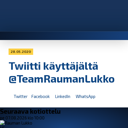
28.05.2020
Twiitti käyttäjältä
@TeamRaumanLukko
Twitter
Facebook
LinkedIn
WhatsApp
Seuraava kotiottelu
pe 07.08.2026 klo 10:00