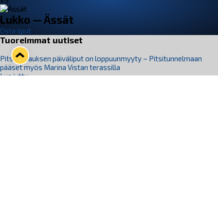
VS
Lukko — Ässät
Osta liput
Tuoreimmat uutiset
Pitsiturnauksen päiväliput on loppuunmyyty – Pitsitunnelmaan
pääset myös Marina Vistan terassilla
Lue juttu »
Lukko ja pirkanmaalainen vaatevalmistaja Nousu yhteistyöhön
Lue juttu »
Aapo Vanninen Nuorten Leijonien mukana
Lue juttu »
Rauman Lukko Oy on ostanut Marina Vista Oy:n liiketoiminnan
Raumalta
Lue juttu »
Varausviikonloppu oli kiireinen Jakub Florisille
Lue juttu »
Seuraa Lukkoa somessa