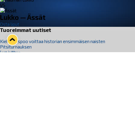
VS
Lukko — Ässät
Osta liput
Tuoreimmat uutiset
Kiekko-Espoo voittaa historian ensimmäisen naisten
Pitsiturnauksen
Lue juttu »
Pitsiturnauksen päiväliput on loppuunmyyty – Pitsitunnelmaan
pääset myös Marina Vistan terassilla
Lue juttu »
Lukko ja pirkanmaalainen vaatevalmistaja Nousu yhteistyöhön
Lue juttu »
Aapo Vanninen Nuorten Leijonien mukana
Lue juttu »
Rauman Lukko Oy on ostanut Marina Vista Oy:n liiketoiminnan
Raumalta
Lue juttu »