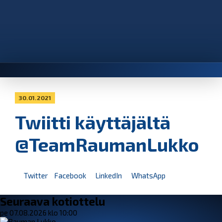
30.01.2021
Twiitti käyttäjältä
@TeamRaumanLukko
Twitter
Facebook
LinkedIn
WhatsApp
Seuraava kotiottelu
pe 07.08.2026 klo 10:00