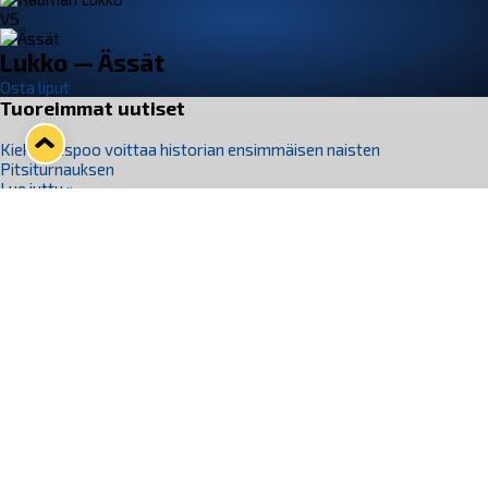
VS
Lukko — Ässät
Osta liput
Tuoreimmat uutiset
Kiekko-Espoo voittaa historian ensimmäisen naisten
Pitsiturnauksen
Lue juttu »
Pitsiturnauksen päiväliput on loppuunmyyty – Pitsitunnelmaan
pääset myös Marina Vistan terassilla
Lue juttu »
Lukko ja pirkanmaalainen vaatevalmistaja Nousu yhteistyöhön
Lue juttu »
Aapo Vanninen Nuorten Leijonien mukana
Lue juttu »
Rauman Lukko Oy on ostanut Marina Vista Oy:n liiketoiminnan
Raumalta
Lue juttu »