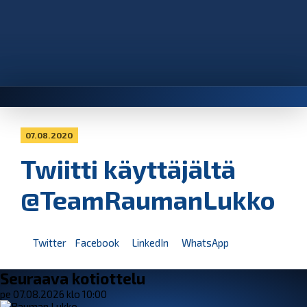
07.08.2020
Twiitti käyttäjältä
@TeamRaumanLukko
Twitter
Facebook
LinkedIn
WhatsApp
Seuraava kotiottelu
pe 07.08.2026 klo 10:00