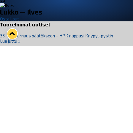
VS
Lukko — Ilves
Osta liput
Tuoreimmat uutiset
33. Pitsiturnaus päätökseen – HPK nappasi Knypyl-pystin
Lue juttu »
Otteluliput juhlakaudelle 26–27 nyt myynnissä!
Lue juttu »
Kiekko-Espoo voittaa historian ensimmäisen naisten
Pitsiturnauksen
Lue juttu »
Pitsiturnauksen päiväliput on loppuunmyyty – Pitsitunnelmaan
pääset myös Marina Vistan terassilla
Lue juttu »
Lukko ja pirkanmaalainen vaatevalmistaja Nousu yhteistyöhön
Lue juttu »
Seuraa Lukkoa somessa