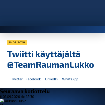
14.02.2020
Twiitti käyttäjältä
@TeamRaumanLukko
Twitter
Facebook
LinkedIn
WhatsApp
Seuraava kotiottelu
ti 01.09.2026 klo 18:30