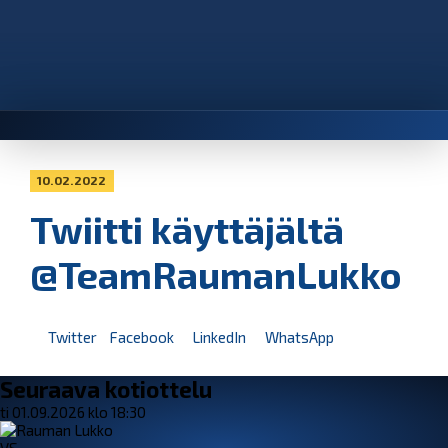
10.02.2022
Twiitti käyttäjältä
@TeamRaumanLukko
Twitter
Facebook
LinkedIn
WhatsApp
Seuraava kotiottelu
ti 01.09.2026 klo 18:30