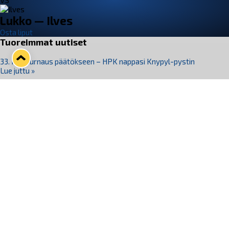
VS
Lukko — Ilves
Osta liput
Tuoreimmat uutiset
33. Pitsiturnaus päätökseen – HPK nappasi Knypyl-pystin
Lue juttu »
Otteluliput juhlakaudelle 26–27 nyt myynnissä!
Lue juttu »
Kiekko-Espoo voittaa historian ensimmäisen naisten
Pitsiturnauksen
Lue juttu »
Pitsiturnauksen päiväliput on loppuunmyyty – Pitsitunnelmaan
pääset myös Marina Vistan terassilla
Lue juttu »
Lukko ja pirkanmaalainen vaatevalmistaja Nousu yhteistyöhön
Lue juttu »
Seuraa Lukkoa somessa