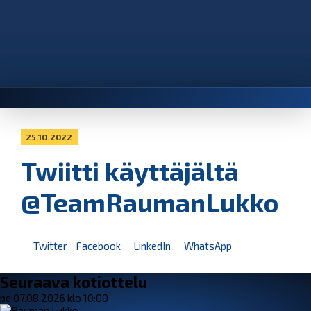
25.10.2022
Twiitti käyttäjältä
@TeamRaumanLukko
Twitter
Facebook
LinkedIn
WhatsApp
Seuraava kotiottelu
pe 07.08.2026 klo 10:00