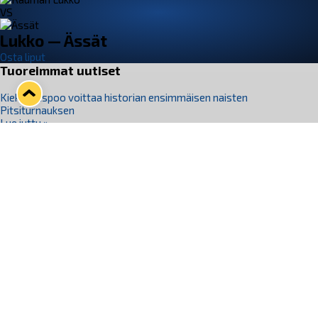
VS
Lukko — Ässät
Osta liput
Tuoreimmat uutiset
Kiekko-Espoo voittaa historian ensimmäisen naisten
Pitsiturnauksen
Lue juttu »
Pitsiturnauksen päiväliput on loppuunmyyty – Pitsitunnelmaan
pääset myös Marina Vistan terassilla
Lue juttu »
Lukko ja pirkanmaalainen vaatevalmistaja Nousu yhteistyöhön
Lue juttu »
Aapo Vanninen Nuorten Leijonien mukana
Lue juttu »
Rauman Lukko Oy on ostanut Marina Vista Oy:n liiketoiminnan
Raumalta
Lue juttu »