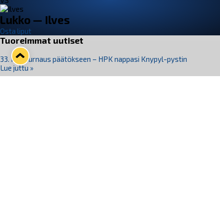
VS
Lukko — Ilves
Osta liput
Tuoreimmat uutiset
33. Pitsiturnaus päätökseen – HPK nappasi Knypyl-pystin
Lue juttu »
Otteluliput juhlakaudelle 26–27 nyt myynnissä!
Lue juttu »
Kiekko-Espoo voittaa historian ensimmäisen naisten
Pitsiturnauksen
Lue juttu »
Pitsiturnauksen päiväliput on loppuunmyyty – Pitsitunnelmaan
pääset myös Marina Vistan terassilla
Lue juttu »
Lukko ja pirkanmaalainen vaatevalmistaja Nousu yhteistyöhön
Lue juttu »
Seuraa Lukkoa somessa