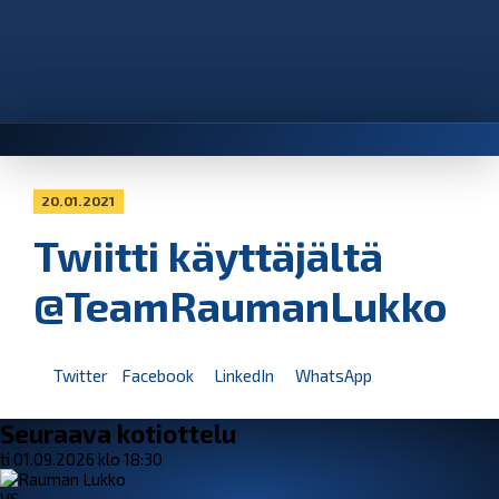
20.01.2021
Twiitti käyttäjältä
@TeamRaumanLukko
Twitter
Facebook
LinkedIn
WhatsApp
Seuraava kotiottelu
ti 01.09.2026 klo 18:30