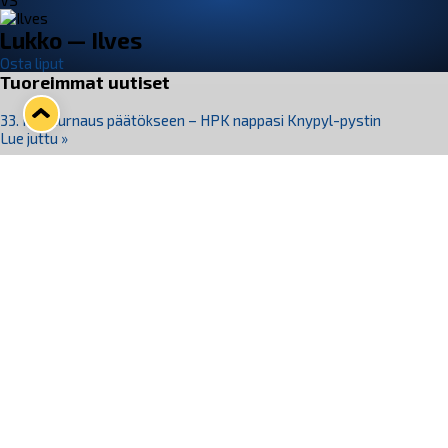
VS
Lukko — Ilves
Osta liput
Tuoreimmat uutiset
33. Pitsiturnaus päätökseen – HPK nappasi Knypyl-pystin
Lue juttu »
Otteluliput juhlakaudelle 26–27 nyt myynnissä!
Lue juttu »
Kiekko-Espoo voittaa historian ensimmäisen naisten
Pitsiturnauksen
Lue juttu »
Pitsiturnauksen päiväliput on loppuunmyyty – Pitsitunnelmaan
pääset myös Marina Vistan terassilla
Lue juttu »
Lukko ja pirkanmaalainen vaatevalmistaja Nousu yhteistyöhön
Lue juttu »
Seuraa Lukkoa somessa