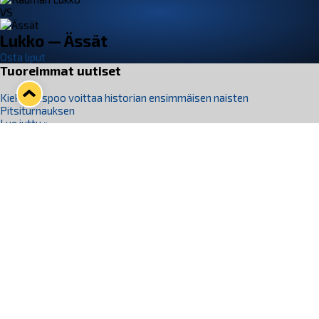
VS
Lukko — Ässät
Osta liput
Tuoreimmat uutiset
Kiekko-Espoo voittaa historian ensimmäisen naisten
Pitsiturnauksen
Lue juttu »
Pitsiturnauksen päiväliput on loppuunmyyty – Pitsitunnelmaan
pääset myös Marina Vistan terassilla
Lue juttu »
Lukko ja pirkanmaalainen vaatevalmistaja Nousu yhteistyöhön
Lue juttu »
Aapo Vanninen Nuorten Leijonien mukana
Lue juttu »
Rauman Lukko Oy on ostanut Marina Vista Oy:n liiketoiminnan
Raumalta
Lue juttu »