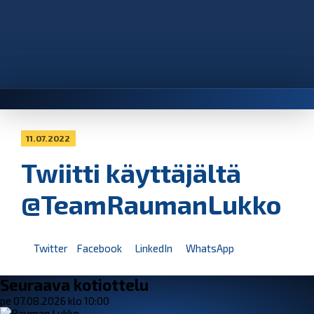
11.07.2022
Twiitti käyttäjältä
@TeamRaumanLukko
Twitter
Facebook
LinkedIn
WhatsApp
Seuraava kotiottelu
pe 07.08.2026 klo 10:00