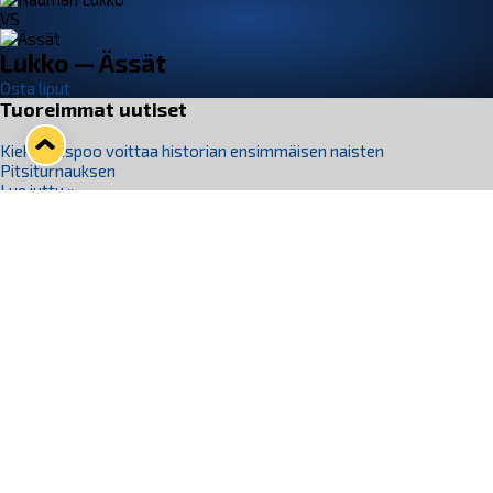
VS
Lukko — Ässät
Osta liput
Tuoreimmat uutiset
Kiekko-Espoo voittaa historian ensimmäisen naisten
Pitsiturnauksen
Lue juttu »
Pitsiturnauksen päiväliput on loppuunmyyty – Pitsitunnelmaan
pääset myös Marina Vistan terassilla
Lue juttu »
Lukko ja pirkanmaalainen vaatevalmistaja Nousu yhteistyöhön
Lue juttu »
Aapo Vanninen Nuorten Leijonien mukana
Lue juttu »
Rauman Lukko Oy on ostanut Marina Vista Oy:n liiketoiminnan
Raumalta
Lue juttu »