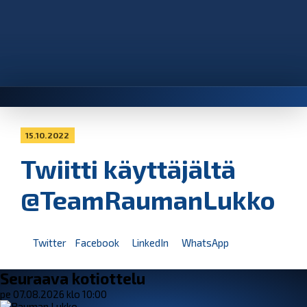
15.10.2022
Twiitti käyttäjältä
@TeamRaumanLukko
Twitter
Facebook
LinkedIn
WhatsApp
Seuraava kotiottelu
pe 07.08.2026 klo 10:00