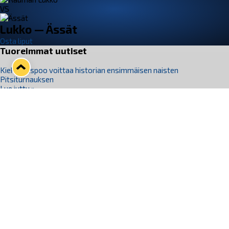
VS
Lukko — Ässät
Osta liput
Tuoreimmat uutiset
Kiekko-Espoo voittaa historian ensimmäisen naisten
Pitsiturnauksen
Lue juttu »
Pitsiturnauksen päiväliput on loppuunmyyty – Pitsitunnelmaan
pääset myös Marina Vistan terassilla
Lue juttu »
Lukko ja pirkanmaalainen vaatevalmistaja Nousu yhteistyöhön
Lue juttu »
Aapo Vanninen Nuorten Leijonien mukana
Lue juttu »
Rauman Lukko Oy on ostanut Marina Vista Oy:n liiketoiminnan
Raumalta
Lue juttu »