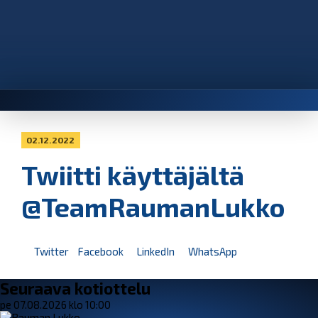
02.12.2022
Twiitti käyttäjältä
@TeamRaumanLukko
Twitter
Facebook
LinkedIn
WhatsApp
Seuraava kotiottelu
pe 07.08.2026 klo 10:00