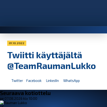
01.10.2022
Twiitti käyttäjältä
@TeamRaumanLukko
Twitter
Facebook
LinkedIn
WhatsApp
Seuraava kotiottelu
pe 07.08.2026 klo 10:00