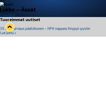
VS
Lukko — Ässät
Osta liput
Tuoreimmat uutiset
33. Pitsiturnaus päätökseen – HPK nappasi Knypyl-pystin
Lue juttu »
Otteluliput juhlakaudelle 26–27 nyt myynnissä!
Lue juttu »
Kiekko-Espoo voittaa historian ensimmäisen naisten
Pitsiturnauksen
Lue juttu »
Pitsiturnauksen päiväliput on loppuunmyyty – Pitsitunnelmaan
pääset myös Marina Vistan terassilla
Lue juttu »
Lukko ja pirkanmaalainen vaatevalmistaja Nousu yhteistyöhön
Lue juttu »
Seuraa Lukkoa somessa