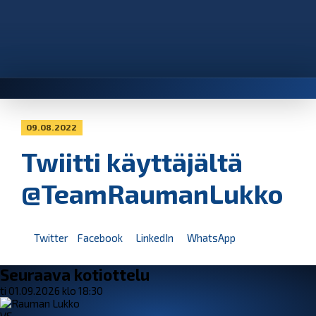
09.08.2022
Twiitti käyttäjältä
@TeamRaumanLukko
Twitter
Facebook
LinkedIn
WhatsApp
Seuraava kotiottelu
ti 01.09.2026 klo 18:30