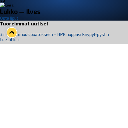
VS
Lukko — Ilves
Osta liput
Tuoreimmat uutiset
33. Pitsiturnaus päätökseen – HPK nappasi Knypyl-pystin
Lue juttu »
Otteluliput juhlakaudelle 26–27 nyt myynnissä!
Lue juttu »
Kiekko-Espoo voittaa historian ensimmäisen naisten
Pitsiturnauksen
Lue juttu »
Pitsiturnauksen päiväliput on loppuunmyyty – Pitsitunnelmaan
pääset myös Marina Vistan terassilla
Lue juttu »
Lukko ja pirkanmaalainen vaatevalmistaja Nousu yhteistyöhön
Lue juttu »
Seuraa Lukkoa somessa