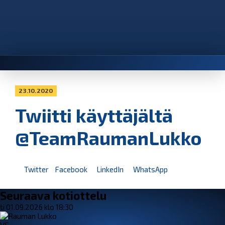
23.10.2020
Twiitti käyttäjältä
@TeamRaumanLukko
Twitter
Facebook
LinkedIn
WhatsApp
Seuraava kotiottelu
ti 01.09.2026 klo 18:30