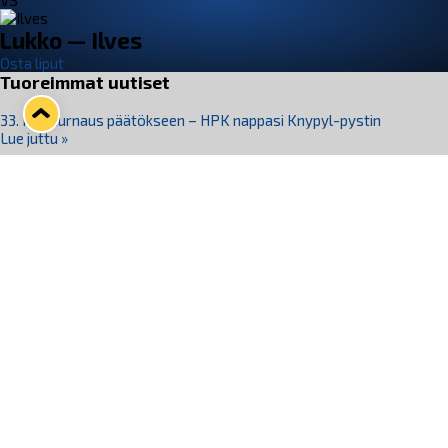
VS
Lukko — Ilves
Osta liput
Tuoreimmat uutiset
33. Pitsiturnaus päätökseen – HPK nappasi Knypyl-pystin
Lue juttu »
Otteluliput juhlakaudelle 26–27 nyt myynnissä!
Lue juttu »
Kiekko-Espoo voittaa historian ensimmäisen naisten
Pitsiturnauksen
Lue juttu »
Pitsiturnauksen päiväliput on loppuunmyyty – Pitsitunnelmaan
pääset myös Marina Vistan terassilla
Lue juttu »
Lukko ja pirkanmaalainen vaatevalmistaja Nousu yhteistyöhön
Lue juttu »
Seuraa Lukkoa somessa