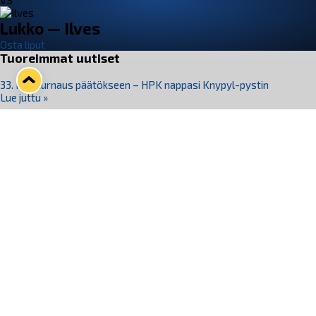
VS
Lukko — Ilves
Osta liput
Tuoreimmat uutiset
33. Pitsiturnaus päätökseen – HPK nappasi Knypyl-pystin
Lue juttu »
Otteluliput juhlakaudelle 26–27 nyt myynnissä!
Lue juttu »
Kiekko-Espoo voittaa historian ensimmäisen naisten
Pitsiturnauksen
Lue juttu »
Pitsiturnauksen päiväliput on loppuunmyyty – Pitsitunnelmaan
pääset myös Marina Vistan terassilla
Lue juttu »
Lukko ja pirkanmaalainen vaatevalmistaja Nousu yhteistyöhön
Lue juttu »
Seuraa Lukkoa somessa