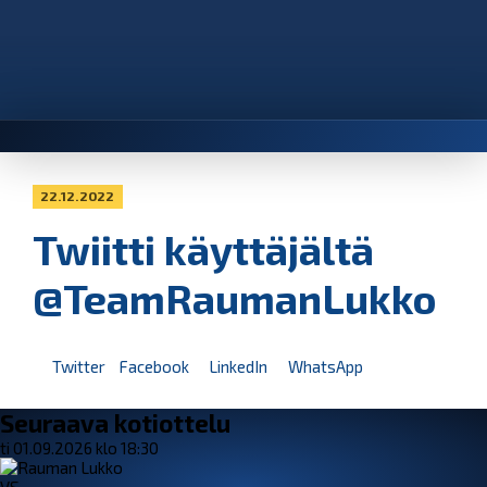
22.12.2022
Twiitti käyttäjältä
@TeamRaumanLukko
Twitter
Facebook
LinkedIn
WhatsApp
Seuraava kotiottelu
ti 01.09.2026 klo 18:30