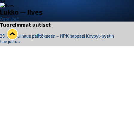
VS
Lukko — Ilves
Osta liput
Tuoreimmat uutiset
33. Pitsiturnaus päätökseen – HPK nappasi Knypyl-pystin
Lue juttu »
Otteluliput juhlakaudelle 26–27 nyt myynnissä!
Lue juttu »
Kiekko-Espoo voittaa historian ensimmäisen naisten
Pitsiturnauksen
Lue juttu »
Pitsiturnauksen päiväliput on loppuunmyyty – Pitsitunnelmaan
pääset myös Marina Vistan terassilla
Lue juttu »
Lukko ja pirkanmaalainen vaatevalmistaja Nousu yhteistyöhön
Lue juttu »
Seuraa Lukkoa somessa