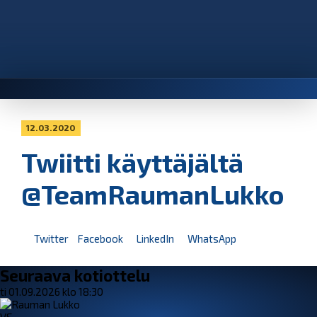
12.03.2020
Twiitti käyttäjältä
@TeamRaumanLukko
Twitter
Facebook
LinkedIn
WhatsApp
Seuraava kotiottelu
ti 01.09.2026 klo 18:30