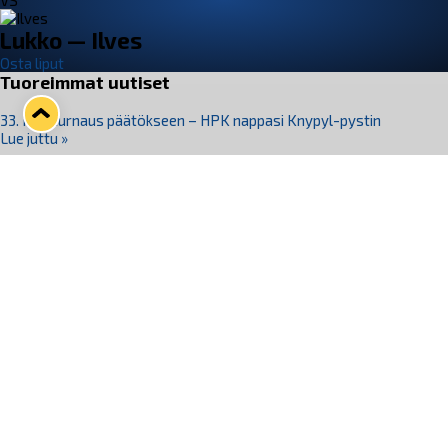
VS
Lukko — Ilves
Osta liput
Tuoreimmat uutiset
33. Pitsiturnaus päätökseen – HPK nappasi Knypyl-pystin
Lue juttu »
Otteluliput juhlakaudelle 26–27 nyt myynnissä!
Lue juttu »
Kiekko-Espoo voittaa historian ensimmäisen naisten
Pitsiturnauksen
Lue juttu »
Pitsiturnauksen päiväliput on loppuunmyyty – Pitsitunnelmaan
pääset myös Marina Vistan terassilla
Lue juttu »
Lukko ja pirkanmaalainen vaatevalmistaja Nousu yhteistyöhön
Lue juttu »
Seuraa Lukkoa somessa