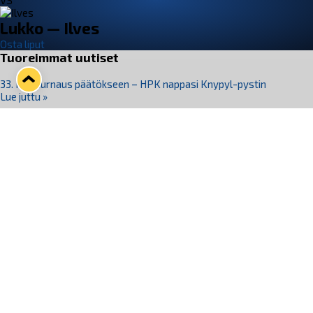
VS
Lukko — Ilves
Osta liput
Tuoreimmat uutiset
33. Pitsiturnaus päätökseen – HPK nappasi Knypyl-pystin
Lue juttu »
Otteluliput juhlakaudelle 26–27 nyt myynnissä!
Lue juttu »
Kiekko-Espoo voittaa historian ensimmäisen naisten
Pitsiturnauksen
Lue juttu »
Pitsiturnauksen päiväliput on loppuunmyyty – Pitsitunnelmaan
pääset myös Marina Vistan terassilla
Lue juttu »
Lukko ja pirkanmaalainen vaatevalmistaja Nousu yhteistyöhön
Lue juttu »
Seuraa Lukkoa somessa