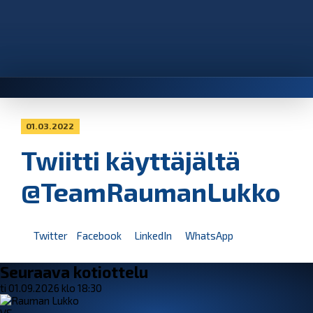
01.03.2022
Twiitti käyttäjältä
@TeamRaumanLukko
Twitter
Facebook
LinkedIn
WhatsApp
Seuraava kotiottelu
ti 01.09.2026 klo 18:30