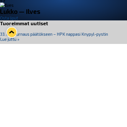
VS
Lukko — Ilves
Osta liput
Tuoreimmat uutiset
33. Pitsiturnaus päätökseen – HPK nappasi Knypyl-pystin
Lue juttu »
Otteluliput juhlakaudelle 26–27 nyt myynnissä!
Lue juttu »
Kiekko-Espoo voittaa historian ensimmäisen naisten
Pitsiturnauksen
Lue juttu »
Pitsiturnauksen päiväliput on loppuunmyyty – Pitsitunnelmaan
pääset myös Marina Vistan terassilla
Lue juttu »
Lukko ja pirkanmaalainen vaatevalmistaja Nousu yhteistyöhön
Lue juttu »
Seuraa Lukkoa somessa