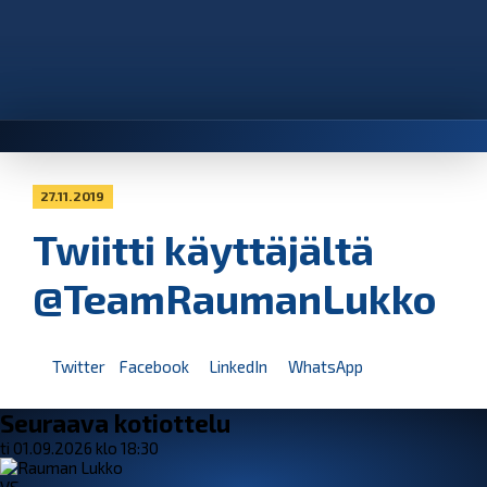
27.11.2019
Twiitti käyttäjältä
@TeamRaumanLukko
Twitter
Facebook
LinkedIn
WhatsApp
Seuraava kotiottelu
ti 01.09.2026 klo 18:30