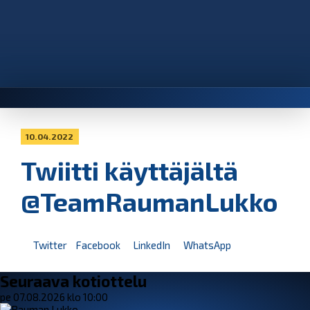
10.04.2022
Twiitti käyttäjältä
@TeamRaumanLukko
Twitter
Facebook
LinkedIn
WhatsApp
Seuraava kotiottelu
pe 07.08.2026 klo 10:00