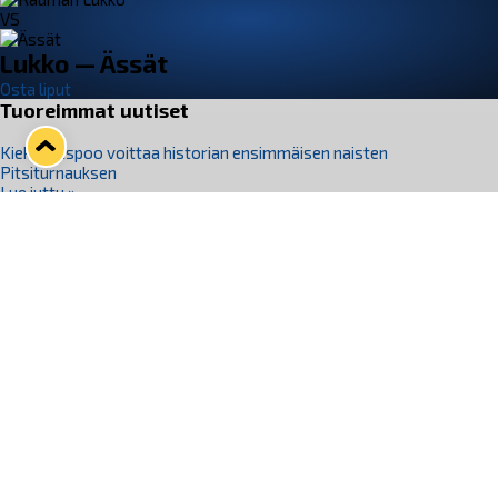
VS
Lukko — Ässät
Osta liput
Tuoreimmat uutiset
Kiekko-Espoo voittaa historian ensimmäisen naisten
Pitsiturnauksen
Lue juttu »
Pitsiturnauksen päiväliput on loppuunmyyty – Pitsitunnelmaan
pääset myös Marina Vistan terassilla
Lue juttu »
Lukko ja pirkanmaalainen vaatevalmistaja Nousu yhteistyöhön
Lue juttu »
Aapo Vanninen Nuorten Leijonien mukana
Lue juttu »
Rauman Lukko Oy on ostanut Marina Vista Oy:n liiketoiminnan
Raumalta
Lue juttu »