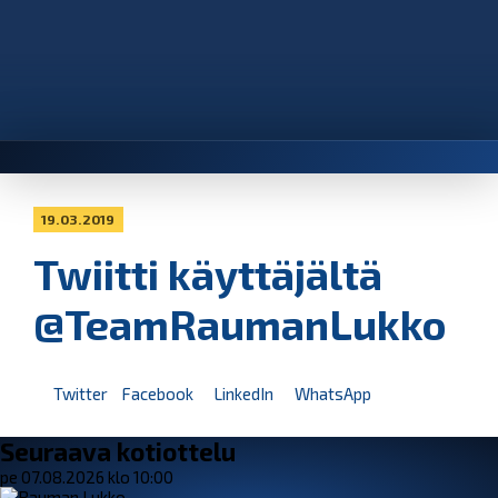
19.03.2019
Twiitti käyttäjältä
@TeamRaumanLukko
Twitter
Facebook
LinkedIn
WhatsApp
Seuraava kotiottelu
pe 07.08.2026 klo 10:00