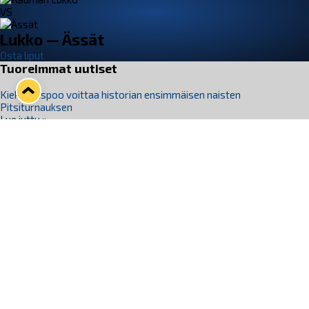
VS
Lukko — Ässät
Osta liput
Tuoreimmat uutiset
Kiekko-Espoo voittaa historian ensimmäisen naisten
Pitsiturnauksen
Lue juttu »
Pitsiturnauksen päiväliput on loppuunmyyty – Pitsitunnelmaan
pääset myös Marina Vistan terassilla
Lue juttu »
Lukko ja pirkanmaalainen vaatevalmistaja Nousu yhteistyöhön
Lue juttu »
Aapo Vanninen Nuorten Leijonien mukana
Lue juttu »
Rauman Lukko Oy on ostanut Marina Vista Oy:n liiketoiminnan
Raumalta
Lue juttu »