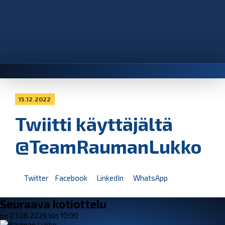
15.12.2022
Twiitti käyttäjältä
@TeamRaumanLukko
Twitter
Facebook
LinkedIn
WhatsApp
Seuraava kotiottelu
pe 07.08.2026 klo 10:00