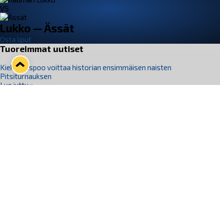
VS
Lukko — Ässät
Osta liput
Tuoreimmat uutiset
Kiekko-Espoo voittaa historian ensimmäisen naisten
Pitsiturnauksen
Lue juttu »
Pitsiturnauksen päiväliput on loppuunmyyty – Pitsitunnelmaan
pääset myös Marina Vistan terassilla
Lue juttu »
Lukko ja pirkanmaalainen vaatevalmistaja Nousu yhteistyöhön
Lue juttu »
Aapo Vanninen Nuorten Leijonien mukana
Lue juttu »
Rauman Lukko Oy on ostanut Marina Vista Oy:n liiketoiminnan
Raumalta
Lue juttu »