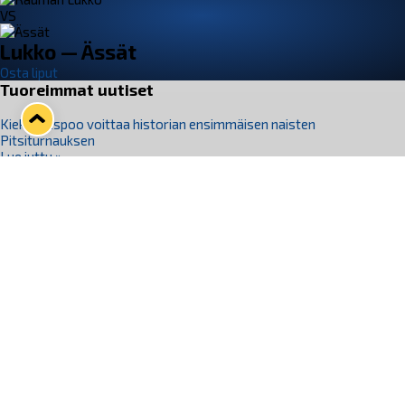
VS
Lukko — Ässät
Osta liput
Tuoreimmat uutiset
Kiekko-Espoo voittaa historian ensimmäisen naisten
Pitsiturnauksen
Lue juttu »
Pitsiturnauksen päiväliput on loppuunmyyty – Pitsitunnelmaan
pääset myös Marina Vistan terassilla
Lue juttu »
Lukko ja pirkanmaalainen vaatevalmistaja Nousu yhteistyöhön
Lue juttu »
Aapo Vanninen Nuorten Leijonien mukana
Lue juttu »
Rauman Lukko Oy on ostanut Marina Vista Oy:n liiketoiminnan
Raumalta
Lue juttu »