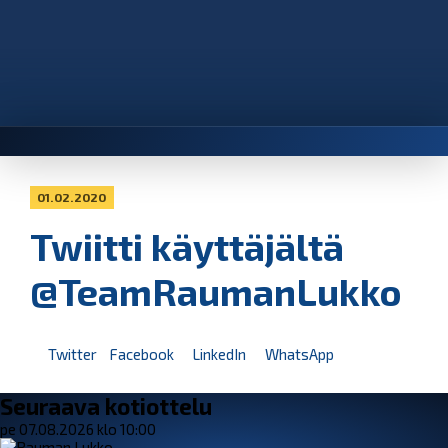
01.02.2020
Twiitti käyttäjältä
@TeamRaumanLukko
Twitter
Facebook
LinkedIn
WhatsApp
Seuraava kotiottelu
pe 07.08.2026 klo 10:00