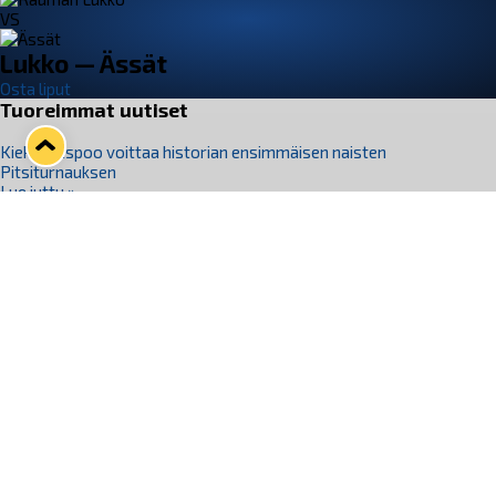
VS
Lukko — Ässät
Osta liput
Tuoreimmat uutiset
Kiekko-Espoo voittaa historian ensimmäisen naisten
Pitsiturnauksen
Lue juttu »
Pitsiturnauksen päiväliput on loppuunmyyty – Pitsitunnelmaan
pääset myös Marina Vistan terassilla
Lue juttu »
Lukko ja pirkanmaalainen vaatevalmistaja Nousu yhteistyöhön
Lue juttu »
Aapo Vanninen Nuorten Leijonien mukana
Lue juttu »
Rauman Lukko Oy on ostanut Marina Vista Oy:n liiketoiminnan
Raumalta
Lue juttu »