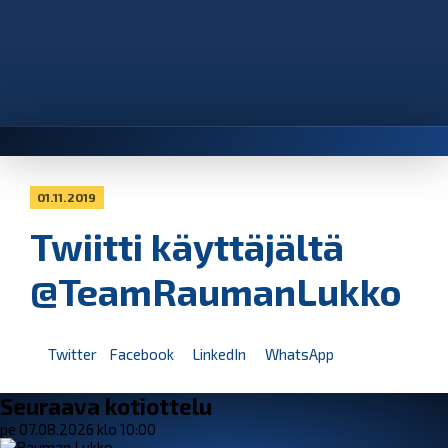
01.11.2019
Twiitti käyttäjältä
@TeamRaumanLukko
Twitter
Facebook
LinkedIn
WhatsApp
Seuraava kotiottelu
pe 07.08.2026 klo 10:00