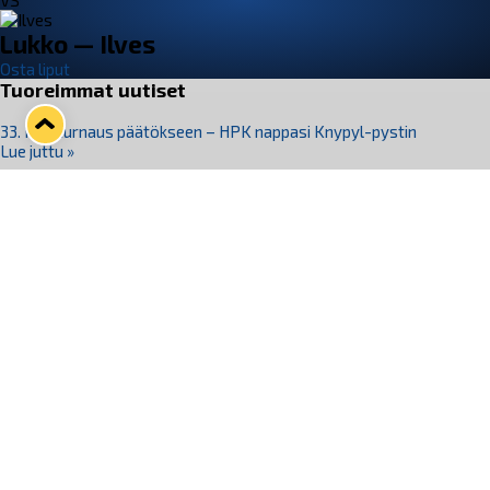
VS
Lukko — Ilves
Osta liput
Tuoreimmat uutiset
33. Pitsiturnaus päätökseen – HPK nappasi Knypyl-pystin
Lue juttu »
Otteluliput juhlakaudelle 26–27 nyt myynnissä!
Lue juttu »
Kiekko-Espoo voittaa historian ensimmäisen naisten
Pitsiturnauksen
Lue juttu »
Pitsiturnauksen päiväliput on loppuunmyyty – Pitsitunnelmaan
pääset myös Marina Vistan terassilla
Lue juttu »
Lukko ja pirkanmaalainen vaatevalmistaja Nousu yhteistyöhön
Lue juttu »
Seuraa Lukkoa somessa