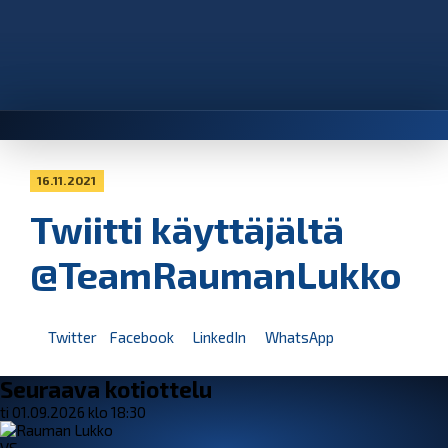
16.11.2021
Twiitti käyttäjältä
@TeamRaumanLukko
Twitter
Facebook
LinkedIn
WhatsApp
Seuraava kotiottelu
ti 01.09.2026 klo 18:30