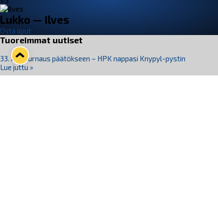
VS
Lukko — Ilves
Osta liput
Tuoreimmat uutiset
33. Pitsiturnaus päätökseen – HPK nappasi Knypyl-pystin
Lue juttu »
Otteluliput juhlakaudelle 26–27 nyt myynnissä!
Lue juttu »
Kiekko-Espoo voittaa historian ensimmäisen naisten
Pitsiturnauksen
Lue juttu »
Pitsiturnauksen päiväliput on loppuunmyyty – Pitsitunnelmaan
pääset myös Marina Vistan terassilla
Lue juttu »
Lukko ja pirkanmaalainen vaatevalmistaja Nousu yhteistyöhön
Lue juttu »
Seuraa Lukkoa somessa