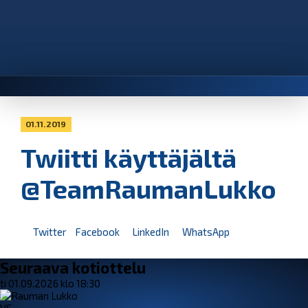
01.11.2019
Twiitti käyttäjältä
@TeamRaumanLukko
Twitter
Facebook
LinkedIn
WhatsApp
Seuraava kotiottelu
ti 01.09.2026 klo 18:30