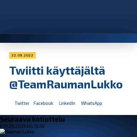
22.09.2022
Twiitti käyttäjältä
@TeamRaumanLukko
Twitter
Facebook
LinkedIn
WhatsApp
Seuraava kotiottelu
ti 01.09.2026 klo 18:30