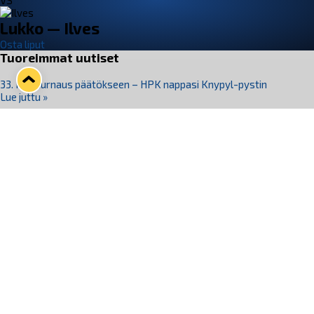
VS
Lukko — Ilves
Osta liput
Tuoreimmat uutiset
33. Pitsiturnaus päätökseen – HPK nappasi Knypyl-pystin
Lue juttu »
Otteluliput juhlakaudelle 26–27 nyt myynnissä!
Lue juttu »
Kiekko-Espoo voittaa historian ensimmäisen naisten
Pitsiturnauksen
Lue juttu »
Pitsiturnauksen päiväliput on loppuunmyyty – Pitsitunnelmaan
pääset myös Marina Vistan terassilla
Lue juttu »
Lukko ja pirkanmaalainen vaatevalmistaja Nousu yhteistyöhön
Lue juttu »
Seuraa Lukkoa somessa