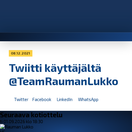
08.12.2021
Twiitti käyttäjältä
@TeamRaumanLukko
Twitter
Facebook
LinkedIn
WhatsApp
Seuraava kotiottelu
ti 01.09.2026 klo 18:30