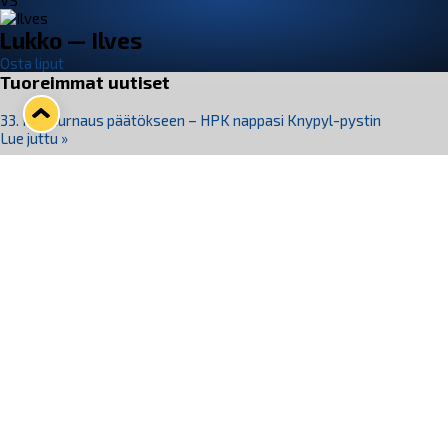
VS
Lukko — Ilves
Osta liput
Tuoreimmat uutiset
33. Pitsiturnaus päätökseen – HPK nappasi Knypyl-pystin
Lue juttu »
Otteluliput juhlakaudelle 26–27 nyt myynnissä!
Lue juttu »
Kiekko-Espoo voittaa historian ensimmäisen naisten
Pitsiturnauksen
Lue juttu »
Pitsiturnauksen päiväliput on loppuunmyyty – Pitsitunnelmaan
pääset myös Marina Vistan terassilla
Lue juttu »
Lukko ja pirkanmaalainen vaatevalmistaja Nousu yhteistyöhön
Lue juttu »
Seuraa Lukkoa somessa