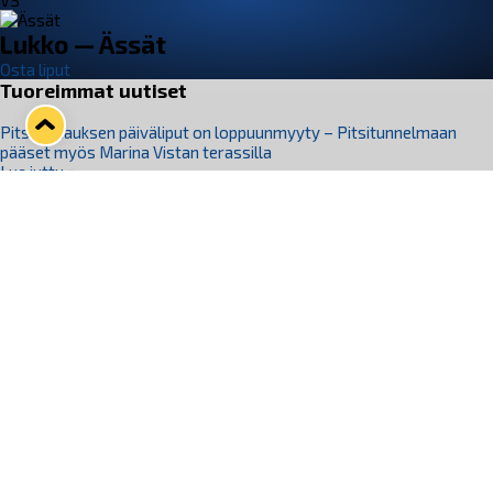
VS
Lukko — Ässät
Osta liput
Tuoreimmat uutiset
Pitsiturnauksen päiväliput on loppuunmyyty – Pitsitunnelmaan
pääset myös Marina Vistan terassilla
Lue juttu »
Lukko ja pirkanmaalainen vaatevalmistaja Nousu yhteistyöhön
Lue juttu »
Aapo Vanninen Nuorten Leijonien mukana
Lue juttu »
Rauman Lukko Oy on ostanut Marina Vista Oy:n liiketoiminnan
Raumalta
Lue juttu »
Varausviikonloppu oli kiireinen Jakub Florisille
Lue juttu »
Seuraa Lukkoa somessa