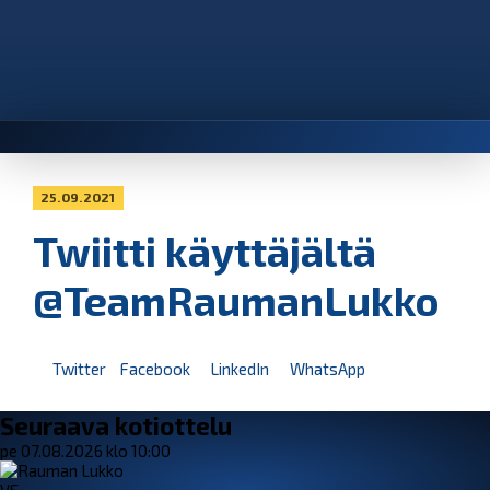
25.09.2021
Twiitti käyttäjältä
@TeamRaumanLukko
Twitter
Facebook
LinkedIn
WhatsApp
Seuraava kotiottelu
pe 07.08.2026 klo 10:00